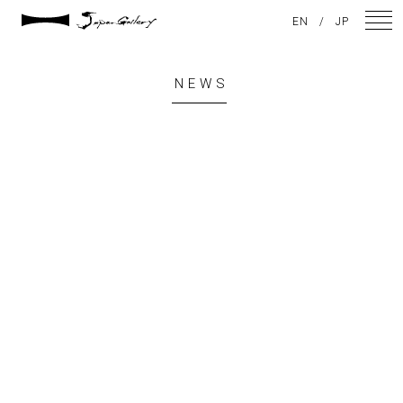
EN
/
JP
NEWS
NEWS
ARTISTS
GALLERY
INSPIRATION
ABOUT US
CONTACT
FACEBOOK
INSTAGRAM