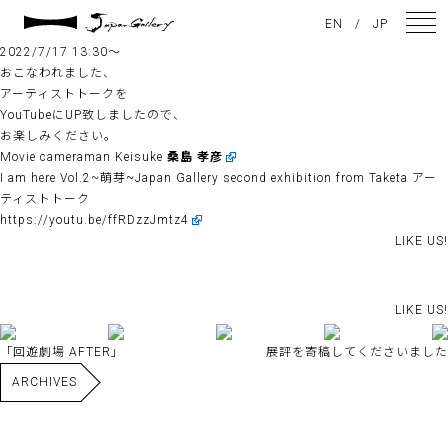
2022 / 08 / 15
EN
/
JP
2022/7/17 アーティストトーク
2022/7/17 13:30〜
おこなわれました、
アーティストトークを
NEWS
YouTubeにUP致しましたので、
お楽しみください。
ARTISTS
Movie cameraman Keisuke
桑島 孝彦
I am here Vol.2~萌芽~Japan Gallery second exhibition from Taketa アー
GALLERY
ティストトーク
https://youtu.be/ffRDzzJmtz4
INSPIRATION
LIKE US!
ABOUT US
LIKE US!
CONTACT
「回遊劇場 AFTER」
展評を寄稿してくださいました
ARCHIVES
FACEBOOK
INSTAGRAM