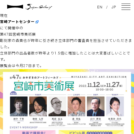
2022 / 11 / 16
EN
/
JP
立体部門の審査員
現在
宮崎アートセンター
にて開催中の
NEWS
第47回宮崎市美術展
彫刻家の森貴也が昨年に引き続き立体部門の審査員を担当させていただきま
ARTISTS
した。
立体部門の出品者数が昨年より1.5倍に増加したことは大変喜ばしいことで
GALLERY
す。
展覧会は今月27日まで。
INSPIRATION
ABOUT US
CONTACT
FACEBOOK
INSTAGRAM