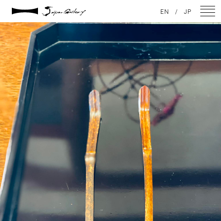
2022 / 04 / 19
EN
/
JP
山田別荘8
NEWS
ARTISTS
GALLERY
INSPIRATION
ABOUT US
CONTACT
FACEBOOK
INSTAGRAM