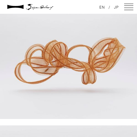
2021 / 11 / 12
EN
/
JP
竹作家 中臣 一 (Nakatomi Hajlme)によるアートワーク
NEWS
ARTISTS
GALLERY
INSPIRATION
ABOUT US
CONTACT
FACEBOOK
INSTAGRAM