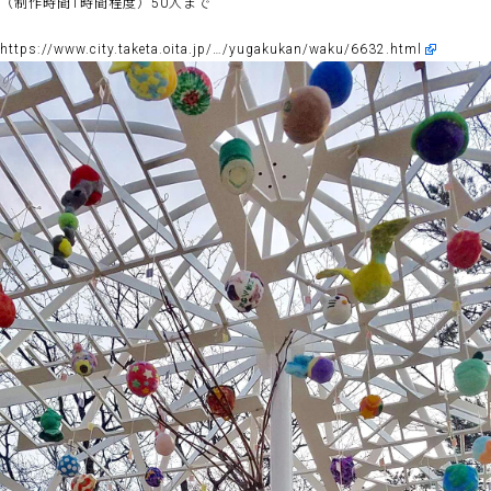
（制作時間1時間程度）50人まで
https://www.city.taketa.oita.jp/…/yugakukan/waku/6632.html