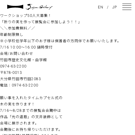
2022 / 07 / 27
EN
/
JP
祈りの実を作って展覧会に参加しよう
ワークショップ50人大募集！
「祈りの実を作って展覧会に参加しよう！！」
＼＼参加費無料／／
NEWS
年齢制限無し
※小学校低学年以下のお子様は保護者の方同伴でお願いいたします。
ARTISTS
7/16 10:00〜16:00 随時受付
会場/お問い合わせ
GALLERY
竹田市歴史文化館・由学館
0974-63-2200
INSPIRATION
〒878-0013
大分県竹田市竹田2083
ABOUT US
電話：0974-63-2200
CONTACT
願い事を入れたタイムカプセル式の
木の実を作ります！
7/16〜8/28までの展覧会会期中は
作品「光の道筋」の天井装飾として
FACEBOOK
会場に展示されます。
会期後にお持ち帰りいただけます。
INSTAGRAM