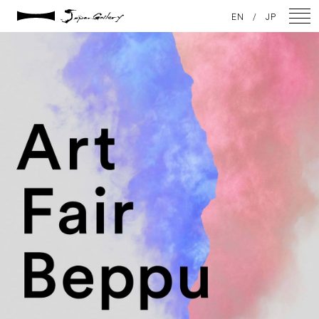
2023 / 12 / 09
EN
/
JP
373655998_310164638331798_2506437695935621358_n
NEWS
ARTISTS
GALLERY
INSPIRATION
ABOUT US
CONTACT
FACEBOOK
INSTAGRAM