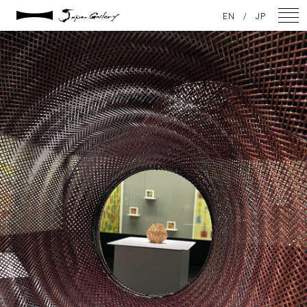
2023 / 12 / 09
EN
/
JP
369602964_306928865322042_1403439142884118958_n
NEWS
ARTISTS
GALLERY
INSPIRATION
ABOUT US
CONTACT
FACEBOOK
INSTAGRAM