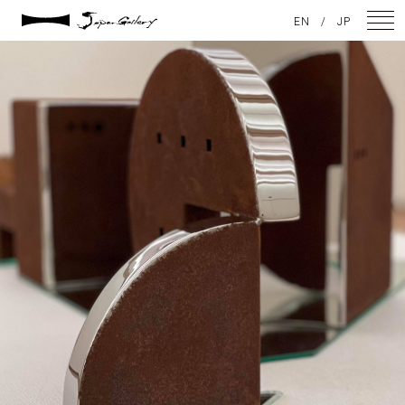
2021 / 06 / 17
EN
/
JP
201499175_154193580035535_8160961850976357666_n
NEWS
ARTISTS
GALLERY
INSPIRATION
ABOUT US
CONTACT
FACEBOOK
INSTAGRAM