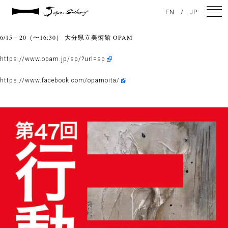
2021 / 06 / 17
EN
/
JP
彫刻家森貴也氏が出展しています。 【行動大分作家展】
6/15－20（〜16:30） 大分県立美術館 OPAM
NEWS
https://www.opam.jp/sp/?url=sp
ARTISTS
https://www.facebook.com/opamoita/
GALLERY
INSPIRATION
ABOUT US
CONTACT
FACEBOOK
INSTAGRAM