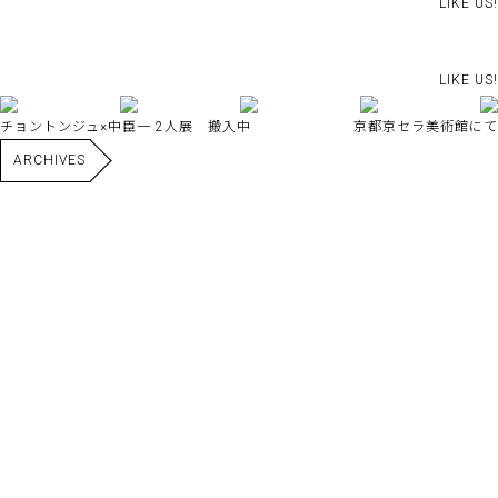
LIKE US!
LIKE US!
チョントンジュ×中臣一 2人展 搬入中
京都京セラ美術館にて
ARCHIVES