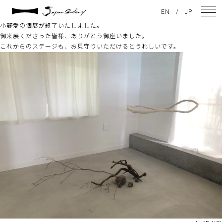
2022 / 10 / 03
EN
/
JP
小野愛の個展が終了
小野愛の個展が終了いたしました。
御来展くださった皆様、ありがとう御座いました。
これからのステージも、お見守りいただけるとうれしいです。
NEWS
ARTISTS
GALLERY
INSPIRATION
ABOUT US
CONTACT
FACEBOOK
INSTAGRAM