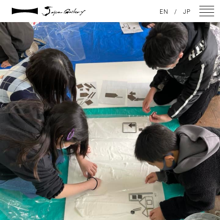
2022 / 04 / 19
EN
/
JP
卒業制作8
NEWS
ARTISTS
GALLERY
INSPIRATION
ABOUT US
CONTACT
FACEBOOK
INSTAGRAM