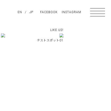
PIRATION
EN
/
ABOUT US
JP
FACEBOOK
CONTACT
INSTAGRAM
LIKE US!
LIKE US!
テストスポット01