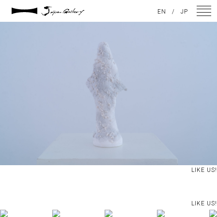
2024 / 09 / 05
EN
/
JP
DSC08236
NEWS
ARTISTS
GALLERY
INSPIRATION
ABOUT US
CONTACT
LIKE US!
FACEBOOK
LIKE US!
INSTAGRAM