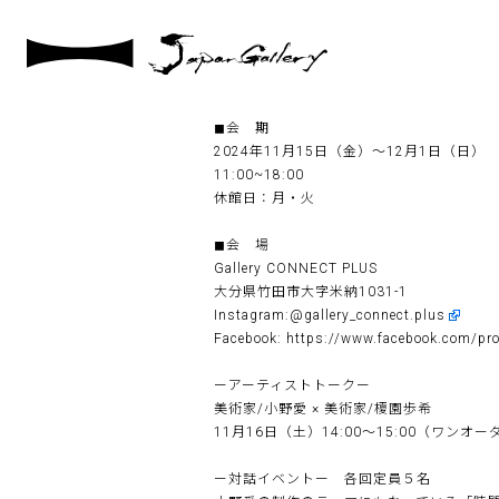
2024 / 11 / 13
美術家 小野愛個展「縫うこと」を開催しま
美術家/小野愛（Ono Megumi）
solo exhibition「縫うこと」
◼︎会 期
2024年11月15日（金）〜12月1日（日）
11:00~18:00
休館日：月・火
◼︎会 場
Gallery CONNECT PLUS
大分県竹田市大字米納1031-1
Instagram:
@gallery_connect.plus
Facebook:
https://www.facebook.com/pr
ーアーティストトークー
美術家/小野愛 × 美術家/榎園歩希
11月16日（土）14:00〜15:00（ワンオ
ー対話イベントー 各回定員５名