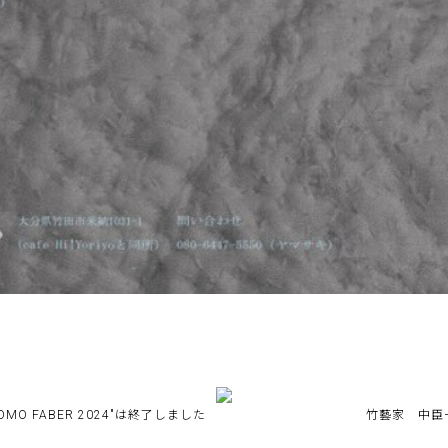
O FABER 2024″は終了しました
竹藝家 中臣