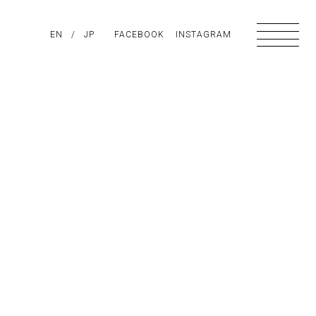
PIRATION
EN
/
ABOUT US
JP
FACEBOOK
CONTACT
INSTAGRAM