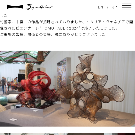
2024 / 11 / 17
EN
/
JP
イタリア・ヴェネチアでのビエンナーレ “HOMO FABER 2024″は終了しま
した
竹藝家、中臣一の作品が招聘されておりました、イタリア・ヴェネチアで開
催されたビエンナーレ “HOMO FABER 2024″は終了いたしました。
NEWS
ご来場の皆様、関係者の皆様、誠にありがとうございました。
ARTISTS
GALLERY
INSPIRATION
ABOUT US
CONTACT
FACEBOOK
INSTAGRAM