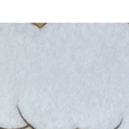
43
NEWS
ARTISTS
GALLERY
INS